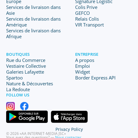
Europe
Signature Logistic
Services de livraison dans
Colis Prive
Asie
GEFCO
Services de livraison dans
Relais Colis
Amérique
VIR Transport
Services de livraison dans
Afrique
BOUTIQUES
ENTREPRISE
Rue du Commerce
A propos
Vestiaire Collective
Emploi
Galeries Lafayette
Widget
Spartoo
Border Express API
Nature & Découvertes
La Redoute
FOLLOW US
Privacy Policy
© 2026 «AA INTERNET-MEDIA JSC»
Vous avez des questions? —
Nous contacter