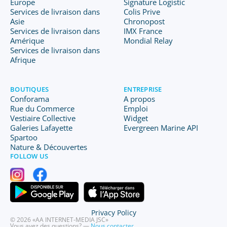
Europe
Signature Logistic
Services de livraison dans
Colis Prive
Asie
Chronopost
Services de livraison dans
IMX France
Amérique
Mondial Relay
Services de livraison dans
Afrique
BOUTIQUES
ENTREPRISE
Conforama
A propos
Rue du Commerce
Emploi
Vestiaire Collective
Widget
Galeries Lafayette
Evergreen Marine API
Spartoo
Nature & Découvertes
FOLLOW US
Privacy Policy
© 2026 «AA INTERNET-MEDIA JSC»
Vous avez des questions? —
Nous contacter