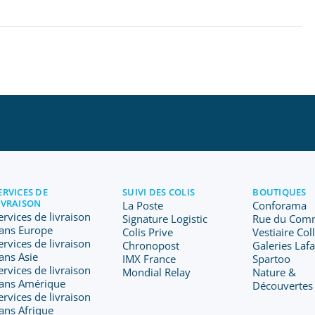
ERVICES DE
SUIVI DES COLIS
BOUTIQUES
IVRAISON
La Poste
Conforama
ervices de livraison
Signature Logistic
Rue du Com
ans Europe
Colis Prive
Vestiaire Col
ervices de livraison
Chronopost
Galeries Laf
ans Asie
IMX France
Spartoo
ervices de livraison
Mondial Relay
Nature &
ans Amérique
Découvertes
ervices de livraison
ans Afrique