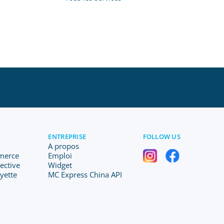
ENTREPRISE
FOLLOW US
A propos
merce
Emploi
lective
Widget
ayette
MC Express China API