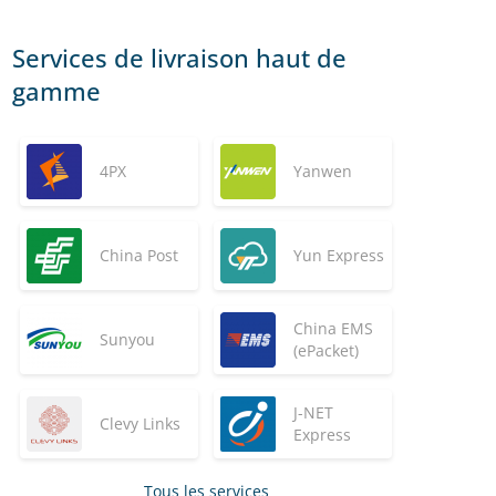
Services de livraison haut de
gamme
4PX
Yanwen
China Post
Yun Express
China EMS
Sunyou
(ePacket)
J-NET
Clevy Links
Express
Tous les services