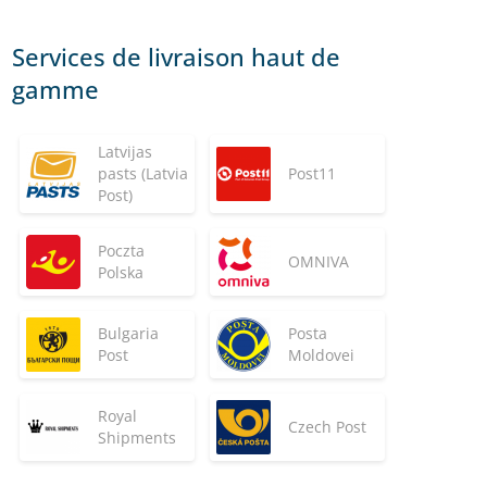
Services de livraison haut de
gamme
Latvijas
pasts (Latvia
Post11
Post)
Poczta
OMNIVA
Polska
Bulgaria
Posta
Post
Moldovei
Royal
Czech Post
Shipments