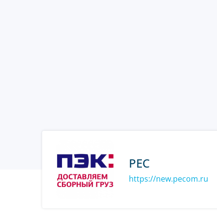
PEC
https://new.pecom.ru