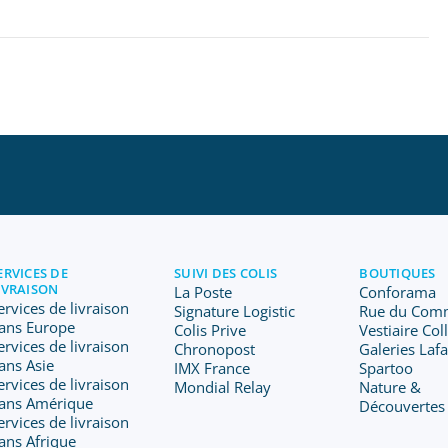
ERVICES DE
SUIVI DES COLIS
BOUTIQUES
IVRAISON
La Poste
Conforama
ervices de livraison
Signature Logistic
Rue du Com
ans Europe
Colis Prive
Vestiaire Col
ervices de livraison
Chronopost
Galeries Laf
ans Asie
IMX France
Spartoo
ervices de livraison
Mondial Relay
Nature &
ans Amérique
Découvertes
ervices de livraison
ans Afrique