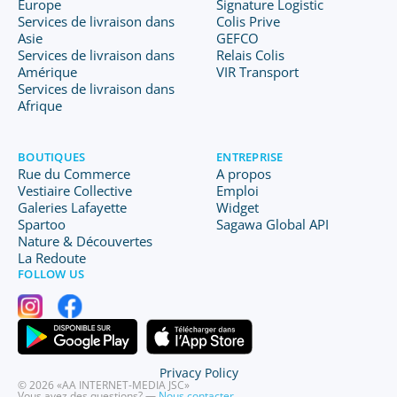
Europe
Signature Logistic
Services de livraison dans
Colis Prive
Asie
GEFCO
Services de livraison dans
Relais Colis
Amérique
VIR Transport
Services de livraison dans
Afrique
BOUTIQUES
ENTREPRISE
Rue du Commerce
A propos
Vestiaire Collective
Emploi
Galeries Lafayette
Widget
Spartoo
Sagawa Global API
Nature & Découvertes
La Redoute
FOLLOW US
Privacy Policy
© 2026 «AA INTERNET-MEDIA JSC»
Vous avez des questions? —
Nous contacter