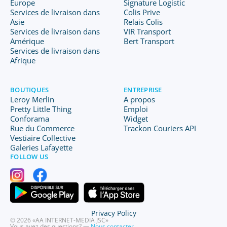
Europe
Signature Logistic
Services de livraison dans
Colis Prive
Asie
Relais Colis
Services de livraison dans
VIR Transport
Amérique
Bert Transport
Services de livraison dans
Afrique
BOUTIQUES
ENTREPRISE
Leroy Merlin
A propos
Pretty Little Thing
Emploi
Conforama
Widget
Rue du Commerce
Trackon Couriers API
Vestiaire Collective
Galeries Lafayette
FOLLOW US
Privacy Policy
© 2026 «AA INTERNET-MEDIA JSC»
Vous avez des questions? —
Nous contacter