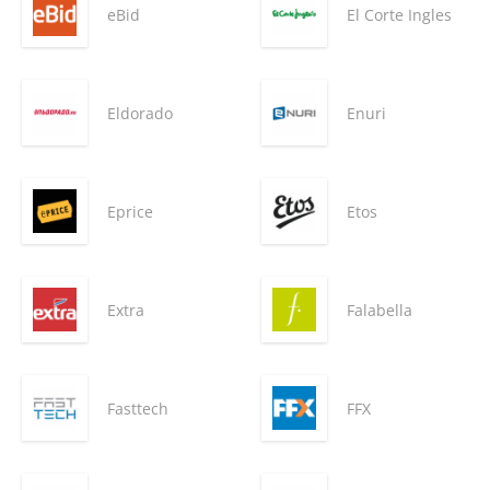
eBid
El Corte Ingles
Eldorado
Enuri
Eprice
Etos
Extra
Falabella
Fasttech
FFX