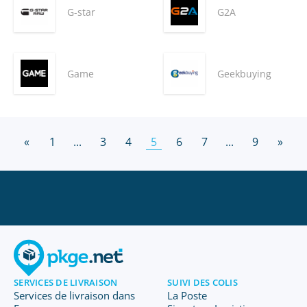
G-star
G2A
Game
Geekbuying
«
1
...
3
4
5
6
7
...
9
»
SERVICES DE LIVRAISON
SUIVI DES COLIS
Services de livraison dans
La Poste