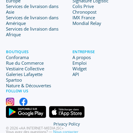
Europe
Signature Logistic
Services de livraison dans
Colis Prive
Asie
Chronopost
Services de livraison dans
IMX France
Amérique
Mondial Relay
Services de livraison dans
Afrique
BOUTIQUES
ENTREPRISE
Conforama
A propos
Rue du Commerce
Emploi
Vestiaire Collective
Widget
Galeries Lafayette
API
Spartoo
Nature & Découvertes
FOLLOW US
Privacy Policy
© 2026 «AA INTERNET-MEDIA JSC»
Vous avez des questions? —
Nous contacter