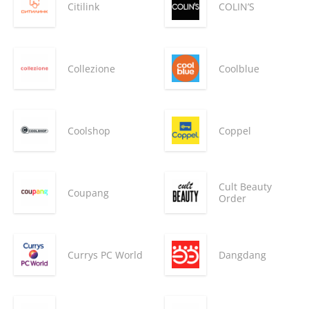
Citilink
COLIN’S
Collezione
Coolblue
Coolshop
Coppel
Cult Beauty
Coupang
Order
Currys PC World
Dangdang