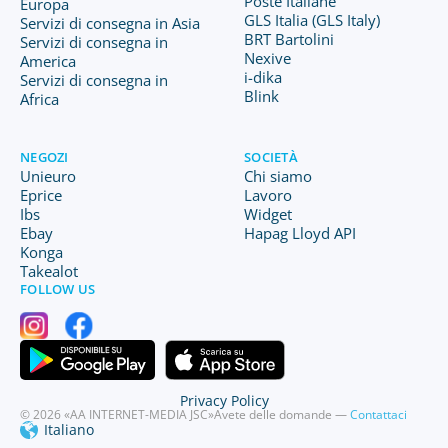
Poste Italiane
Europa
GLS Italia (GLS Italy)
Servizi di consegna in Asia
BRT Bartolini
Servizi di consegna in
Nexive
America
i-dika
Servizi di consegna in
Blink
Africa
NEGOZI
SOCIETÀ
Unieuro
Chi siamo
Eprice
Lavoro
Ibs
Widget
Ebay
Hapag Lloyd API
Konga
Takealot
FOLLOW US
Privacy Policy
© 2026 «AA INTERNET-MEDIA JSC»
Avete delle domande —
Contattaci
Italiano