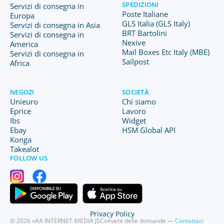
SPEDIZIONI
Servizi di consegna in
Poste Italiane
Europa
GLS Italia (GLS Italy)
Servizi di consegna in Asia
BRT Bartolini
Servizi di consegna in
Nexive
America
Mail Boxes Etc Italy (MBE)
Servizi di consegna in
Sailpost
Africa
NEGOZI
SOCIETÀ
Unieuro
Chi siamo
Eprice
Lavoro
Ibs
Widget
Ebay
HSM Global API
Konga
Takealot
FOLLOW US
Privacy Policy
© 2026 «AA INTERNET-MEDIA JSC»
Avete delle domande —
Contattaci