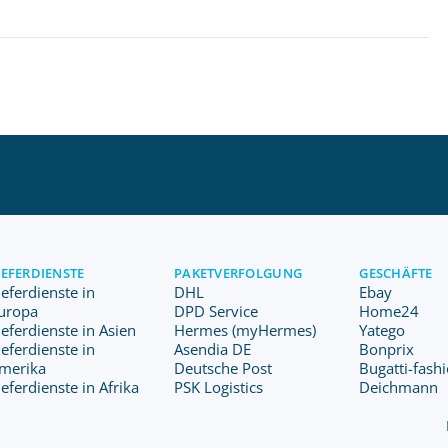
IEFERDIENSTE
PAKETVERFOLGUNG
GESCHÄFTE
ieferdienste in
DHL
Ebay
uropa
DPD Service
Home24
ieferdienste in Asien
Hermes (myHermes)
Yatego
ieferdienste in
Asendia DE
Bonprix
merika
Deutsche Post
Bugatti-fash
ieferdienste in Afrika
PSK Logistics
Deichmann