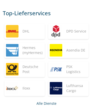
Top-Lieferservices
DHL
DPD Service
Hermes
Asendia DE
(myHermes)
Deutsche
PSK
Post
Logistics
Lufthansa
Iloxx
Cargo
Alle Dienste