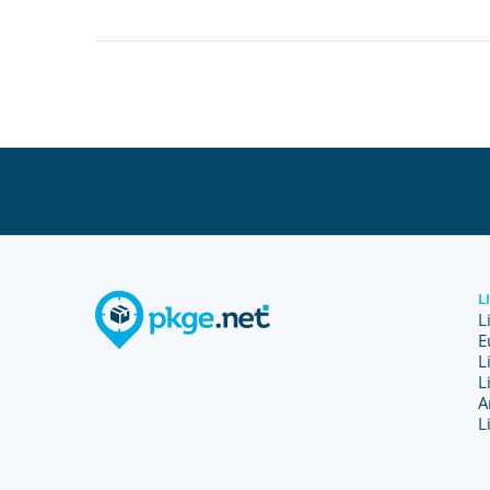
L
L
E
L
L
A
L