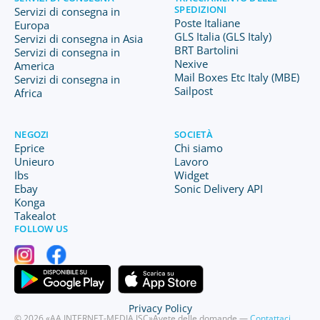
SPEDIZIONI
Servizi di consegna in
Poste Italiane
Europa
GLS Italia (GLS Italy)
Servizi di consegna in Asia
BRT Bartolini
Servizi di consegna in
Nexive
America
Mail Boxes Etc Italy (MBE)
Servizi di consegna in
Sailpost
Africa
NEGOZI
SOCIETÀ
Eprice
Chi siamo
Unieuro
Lavoro
Ibs
Widget
Ebay
Sonic Delivery API
Konga
Takealot
FOLLOW US
Privacy Policy
© 2026 «AA INTERNET-MEDIA JSC»
Avete delle domande —
Contattaci