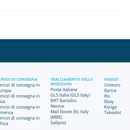
ERVIZI DI CONSEGNA
TRACCIAMENTO DELLE
NEGOZI
SPEDIZIONI
ervizi di consegna in
Unieuro
Poste Italiane
uropa
Eprice
GLS Italia (GLS Italy)
ervizi di consegna in
Ibs
BRT Bartolini
sia
Ebay
Nexive
ervizi di consegna in
Konga
Mail Boxes Etc Italy
merica
Takealot
(MBE)
ervizi di consegna in
Sailpost
frica