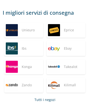
I migliori servizi di consegna
Unieuro
Eprice
Ibs
Ebay
Konga
Takealot
Zando
Kilimall
Tutti i negozi