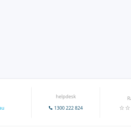
helpdesk
R
au
1300 222 824