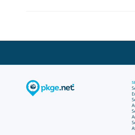
S
S
E
S
A
S
A
S
A