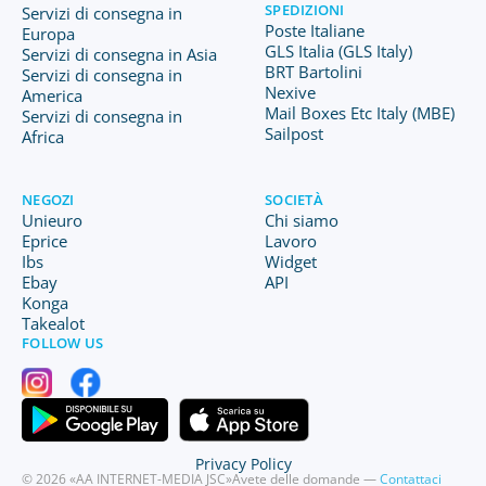
SPEDIZIONI
Servizi di consegna in
Poste Italiane
Europa
GLS Italia (GLS Italy)
Servizi di consegna in Asia
BRT Bartolini
Servizi di consegna in
Nexive
America
Mail Boxes Etc Italy (MBE)
Servizi di consegna in
Sailpost
Africa
NEGOZI
SOCIETÀ
Unieuro
Chi siamo
Eprice
Lavoro
Ibs
Widget
Ebay
API
Konga
Takealot
FOLLOW US
Privacy Policy
© 2026 «AA INTERNET-MEDIA JSC»
Avete delle domande —
Contattaci