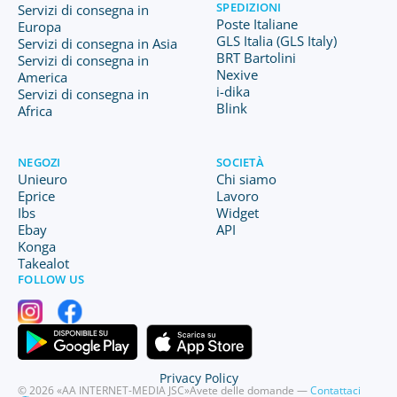
SPEDIZIONI
Servizi di consegna in
Poste Italiane
Europa
GLS Italia (GLS Italy)
Servizi di consegna in Asia
BRT Bartolini
Servizi di consegna in
Nexive
America
i-dika
Servizi di consegna in
Blink
Africa
NEGOZI
SOCIETÀ
Unieuro
Chi siamo
Eprice
Lavoro
Ibs
Widget
Ebay
API
Konga
Takealot
FOLLOW US
Privacy Policy
© 2026 «AA INTERNET-MEDIA JSC»
Avete delle domande —
Contattaci