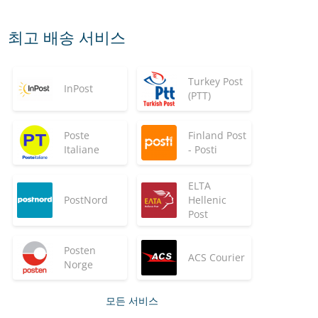
최고 배송 서비스
Turkey Post
InPost
(PTT)
Poste
Finland Post
Italiane
- Posti
ELTA
PostNord
Hellenic
Post
Posten
ACS Courier
Norge
모든 서비스