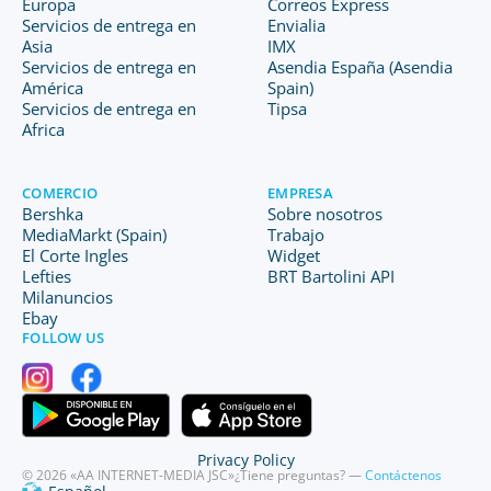
Europa
Correos Express
Servicios de entrega en
Envialia
Asia
IMX
Servicios de entrega en
Asendia España (Asendia
América
Spain)
Servicios de entrega en
Tipsa
Africa
COMERCIO
EMPRESA
Bershka
Sobre nosotros
MediaMarkt (Spain)
Trabajo
El Corte Ingles
Widget
Lefties
BRT Bartolini API
Milanuncios
Ebay
FOLLOW US
Privacy Policy
© 2026 «AA INTERNET-MEDIA JSC»
¿Tiene preguntas? —
Contáctenos