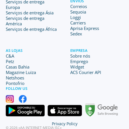
ENVIOS
Serviços de entrega
Correios
Europa
Sequoia
Serviços de entrega Ásia
Loggi
Serviços de entrega
Carriers
América
Aprisa Express
Serviços de entrega África
Sedex
AS LOJAS
EMPRESA
C&A
Sobre nós
Petz
Emprego
Casas Bahia
Widget
Magazine Luiza
ACS Courier API
Netshoes
Pontofrio
FOLLOW US
Privacy Policy
© 2026 «AA INTERNET-MEDIA JSC»