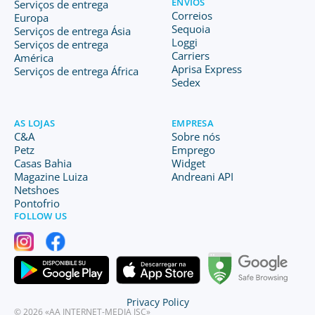
ENVIOS
Serviços de entrega
Correios
Europa
Sequoia
Serviços de entrega Ásia
Loggi
Serviços de entrega
Carriers
América
Aprisa Express
Serviços de entrega África
Sedex
AS LOJAS
EMPRESA
C&A
Sobre nós
Petz
Emprego
Casas Bahia
Widget
Magazine Luiza
Andreani API
Netshoes
Pontofrio
FOLLOW US
Privacy Policy
© 2026 «AA INTERNET-MEDIA JSC»