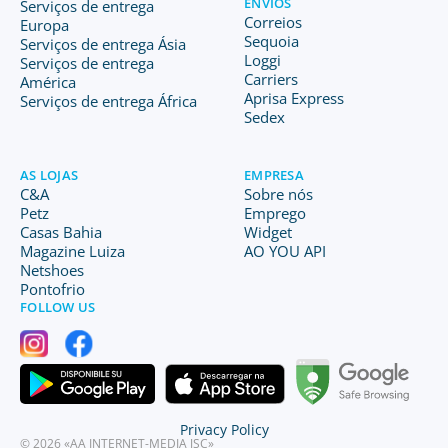
ENVIOS
Serviços de entrega
Correios
Europa
Sequoia
Serviços de entrega Ásia
Loggi
Serviços de entrega
Carriers
América
Aprisa Express
Serviços de entrega África
Sedex
AS LOJAS
EMPRESA
C&A
Sobre nós
Petz
Emprego
Casas Bahia
Widget
Magazine Luiza
AO YOU API
Netshoes
Pontofrio
FOLLOW US
Privacy Policy
© 2026 «AA INTERNET-MEDIA JSC»