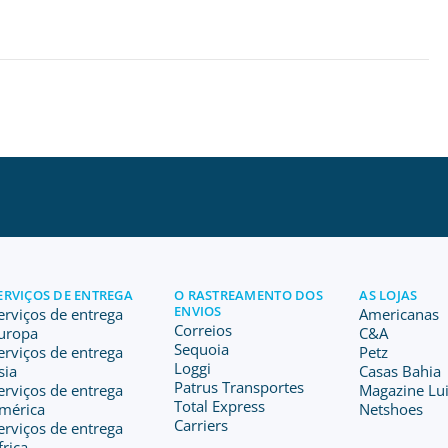
ERVIÇOS DE ENTREGA
O RASTREAMENTO DOS
AS LOJAS
ENVIOS
erviços de entrega
Americanas
Correios
uropa
C&A
Sequoia
erviços de entrega
Petz
Loggi
sia
Casas Bahia
Patrus Transportes
erviços de entrega
Magazine Lu
Total Express
mérica
Netshoes
Carriers
erviços de entrega
frica