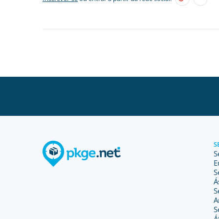
S
S
E
S
Á
S
A
S
Á