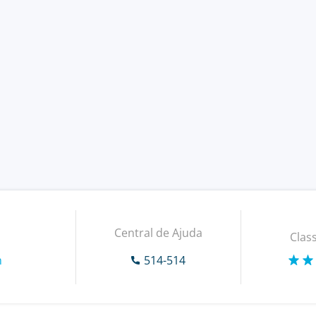
Central de Ajuda
Class
m
514-514