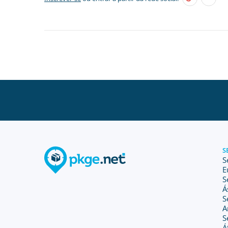
S
S
E
S
Á
S
A
S
Á