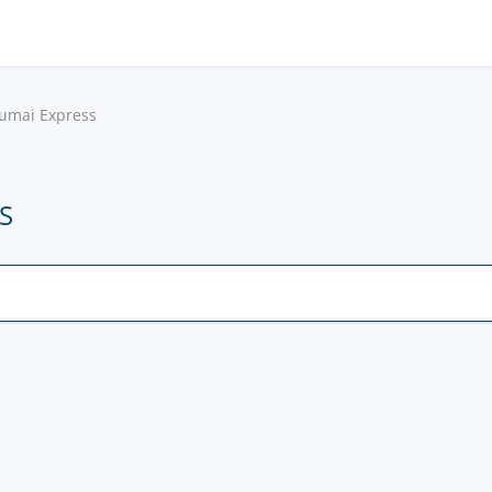
iumai Express
S