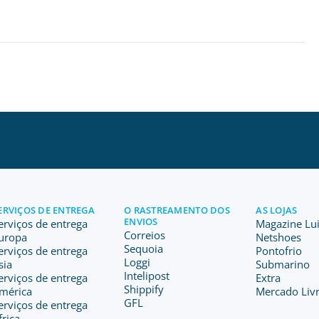
ERVIÇOS DE ENTREGA
O RASTREAMENTO DOS
AS LOJAS
ENVIOS
erviços de entrega
Magazine Lu
Correios
uropa
Netshoes
Sequoia
erviços de entrega
Pontofrio
Loggi
sia
Submarino
Intelipost
erviços de entrega
Extra
Shippify
mérica
Mercado Livr
GFL
erviços de entrega
frica