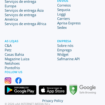
ENVIOS
Serviços de entrega
Correios
Europa
Sequoia
Serviços de entrega Ásia
Loggi
Serviços de entrega
Carriers
América
Aprisa Express
Serviços de entrega África
Sedex
AS LOJAS
EMPRESA
C&A
Sobre nós
Petz
Emprego
Casas Bahia
Widget
Magazine Luiza
Safmarine API
Netshoes
Pontofrio
FOLLOW US
Privacy Policy
© 2026 «AA INTERNET-MEDIA JSC»