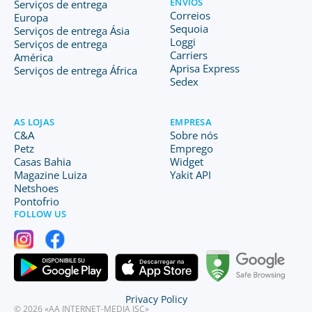
ENVIOS
Serviços de entrega
Correios
Europa
Sequoia
Serviços de entrega Ásia
Loggi
Serviços de entrega
Carriers
América
Aprisa Express
Serviços de entrega África
Sedex
AS LOJAS
EMPRESA
C&A
Sobre nós
Petz
Emprego
Casas Bahia
Widget
Magazine Luiza
Yakit API
Netshoes
Pontofrio
FOLLOW US
Privacy Policy
© 2026 «AA INTERNET-MEDIA JSC»