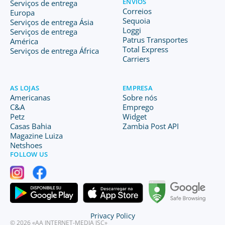
ENVIOS
Serviços de entrega
Correios
Europa
Sequoia
Serviços de entrega Ásia
Loggi
Serviços de entrega
Patrus Transportes
América
Total Express
Serviços de entrega África
Carriers
AS LOJAS
EMPRESA
Americanas
Sobre nós
C&A
Emprego
Petz
Widget
Casas Bahia
Zambia Post API
Magazine Luiza
Netshoes
FOLLOW US
Privacy Policy
© 2026 «AA INTERNET-MEDIA JSC»