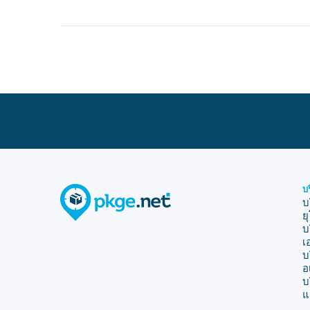
บ
บ
ย
บ
เ
บ
อ
บ
แ