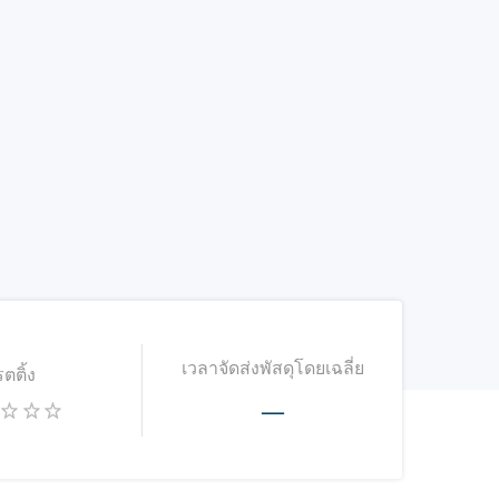
เวลาจัดส่งพัสดุโดยเฉลี่ย
รตติ้ง
—