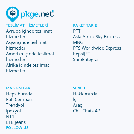
TESLIMAT HIZMETLERI
PAKET TAKIBI
Avrupa içinde teslimat
PTT
hizmetleri
Asia Africa Sky Express
Asya içinde teslimat
MNG
hizmetleri
PTS Worldwide Express
Amerika içinde teslimat
hepsiJET
hizmetleri
ShipEntegra
Afrika içinde teslimat
hizmetleri
MAĞAZALAR
ŞIRKET
Hepsiburada
Hakkımızda
Full Compass
İş
Trendyol
Araç
Ipekyol
Chit Chats API
N11
LTB Jeans
FOLLOW US