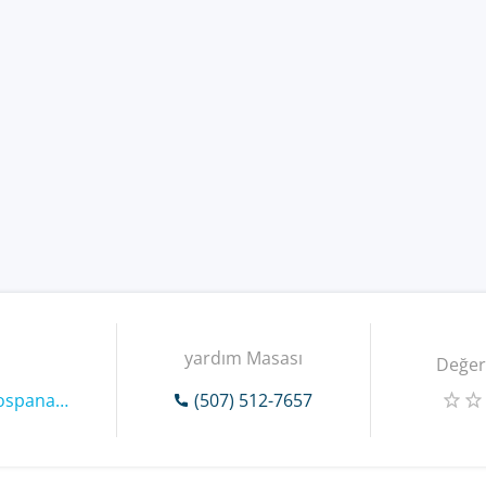
yardım Masası
Değer
https://www.www.correospanama.gob.pa
(507) 512-7657