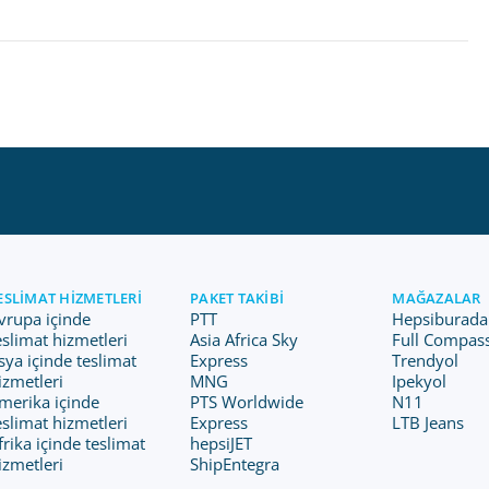
ESLIMAT HIZMETLERI
PAKET TAKIBI
MAĞAZALAR
vrupa içinde
PTT
Hepsiburada
eslimat hizmetleri
Asia Africa Sky
Full Compas
sya içinde teslimat
Express
Trendyol
izmetleri
MNG
Ipekyol
merika içinde
PTS Worldwide
N11
eslimat hizmetleri
Express
LTB Jeans
frika içinde teslimat
hepsiJET
izmetleri
ShipEntegra