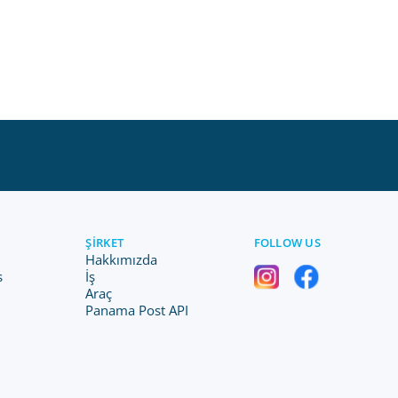
ŞIRKET
FOLLOW US
Hakkımızda
s
İş
Araç
Panama Post API