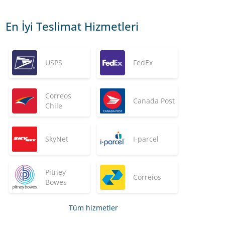
En İyi Teslimat Hizmetleri
USPS
FedEx
Correos
Canada Post
Chile
SkyNet
I-parcel
Pitney
Correios
Bowes
Tüm hizmetler