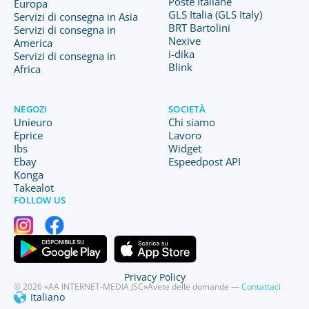
Poste Italiane
Europa
GLS Italia (GLS Italy)
Servizi di consegna in Asia
BRT Bartolini
Servizi di consegna in
Nexive
America
i-dika
Servizi di consegna in
Blink
Africa
NEGOZI
SOCIETÀ
Unieuro
Chi siamo
Eprice
Lavoro
Ibs
Widget
Ebay
Espeedpost API
Konga
Takealot
FOLLOW US
Privacy Policy
© 2026 «AA INTERNET-MEDIA JSC»
Avete delle domande —
Contattaci
Italiano