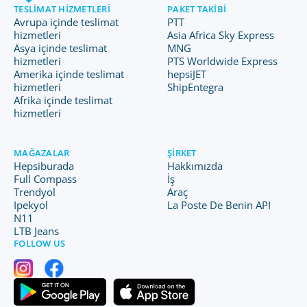
TESLIMAT HIZMETLERI
PAKET TAKIBI
Avrupa içinde teslimat
PTT
hizmetleri
Asia Africa Sky Express
Asya içinde teslimat
MNG
hizmetleri
PTS Worldwide Express
Amerika içinde teslimat
hepsiJET
hizmetleri
ShipEntegra
Afrika içinde teslimat
hizmetleri
MAĞAZALAR
ŞIRKET
Hepsiburada
Hakkımızda
Full Compass
İş
Trendyol
Araç
Ipekyol
La Poste De Benin API
N11
LTB Jeans
FOLLOW US