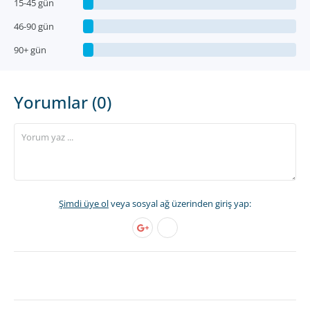
15-45 gün
46-90 gün
90+ gün
Yorumlar (0)
Şimdi üye ol
veya sosyal ağ üzerinden giriş yap: