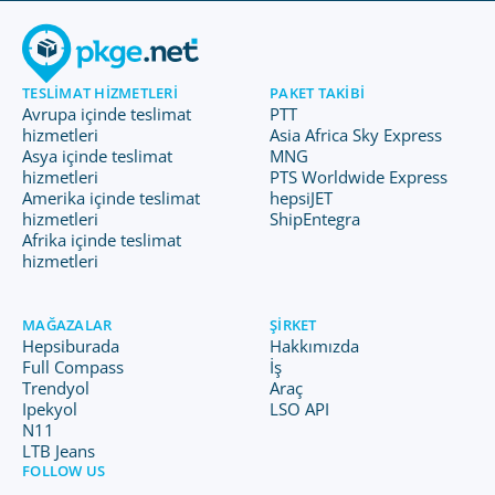
TESLIMAT HIZMETLERI
PAKET TAKIBI
Avrupa içinde teslimat
PTT
hizmetleri
Asia Africa Sky Express
Asya içinde teslimat
MNG
hizmetleri
PTS Worldwide Express
Amerika içinde teslimat
hepsiJET
hizmetleri
ShipEntegra
Afrika içinde teslimat
hizmetleri
MAĞAZALAR
ŞIRKET
Hepsiburada
Hakkımızda
Full Compass
İş
Trendyol
Araç
Ipekyol
LSO API
N11
LTB Jeans
FOLLOW US