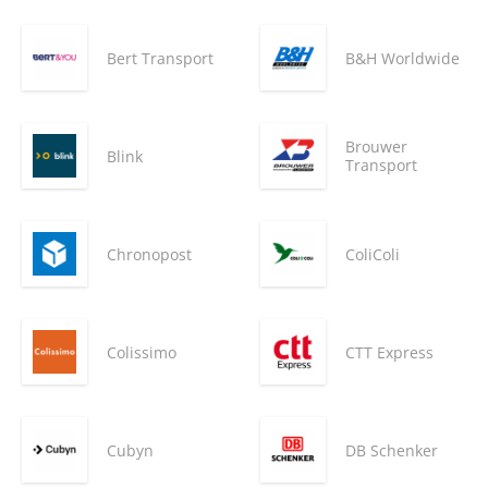
Bert Transport
B&H Worldwide
Brouwer
Blink
Transport
Chronopost
ColiColi
Colissimo
CTT Express
Cubyn
DB Schenker