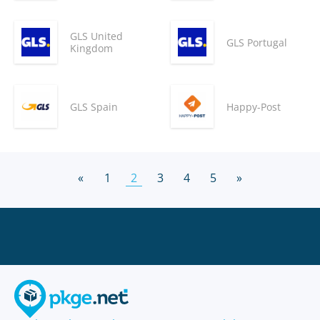
GLS United
GLS Portugal
Kingdom
GLS Spain
Happy-Post
«
1
2
3
4
5
»