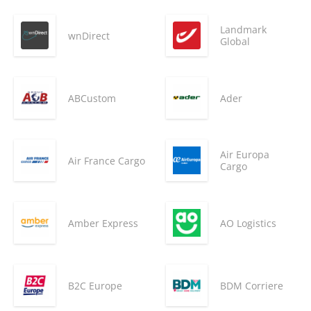
Landmark
wnDirect
Global
ABCustom
Ader
Air Europa
Air France Cargo
Cargo
Amber Express
AO Logistics
B2C Europe
BDM Corriere