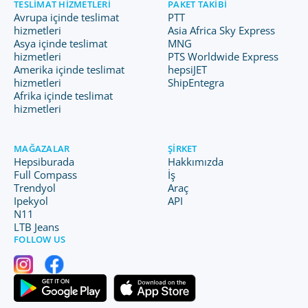
TESLIMAT HIZMETLERI
PAKET TAKIBI
Avrupa içinde teslimat
PTT
hizmetleri
Asia Africa Sky Express
Asya içinde teslimat
MNG
hizmetleri
PTS Worldwide Express
Amerika içinde teslimat
hepsiJET
hizmetleri
ShipEntegra
Afrika içinde teslimat
hizmetleri
MAĞAZALAR
ŞIRKET
Hepsiburada
Hakkımızda
Full Compass
İş
Trendyol
Araç
Ipekyol
API
N11
LTB Jeans
FOLLOW US