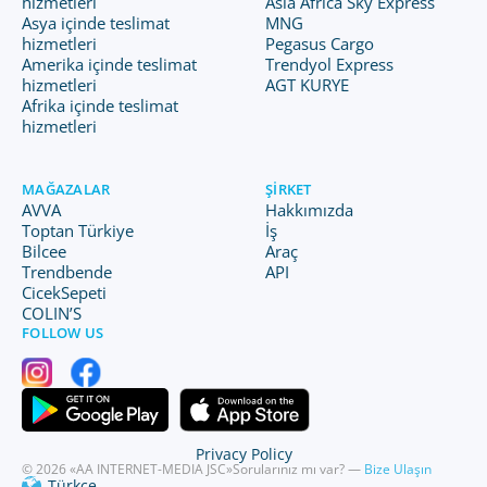
hizmetleri
Asia Africa Sky Express
Asya içinde teslimat
MNG
hizmetleri
Pegasus Cargo
Amerika içinde teslimat
Trendyol Express
hizmetleri
AGT KURYE
Afrika içinde teslimat
hizmetleri
MAĞAZALAR
ŞIRKET
AVVA
Hakkımızda
Toptan Türkiye
İş
Bilcee
Araç
Trendbende
API
CicekSepeti
COLIN’S
FOLLOW US
Privacy Policy
© 2026 «AA INTERNET-MEDIA JSC»
Sorularınız mı var? —
Bize Ulaşın
Türkçe