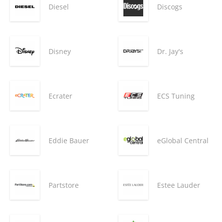
Diesel
Discogs
Disney
Dr. Jay's
Ecrater
ECS Tuning
Eddie Bauer
eGlobal Central
Partstore
Estee Lauder