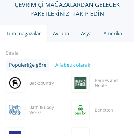
ÇEVRIMIÇI MAĞAZALARDAN GELECEK
PAKETLERINIZI TAKIP EDIN
Tüm mağazalar
Avrupa
Asya
Amerika
Sırala
Popülerliğe göre
Alfabetik olarak
Barnes and
Backcountry
Noble
Bath & Body
Benetton
Works