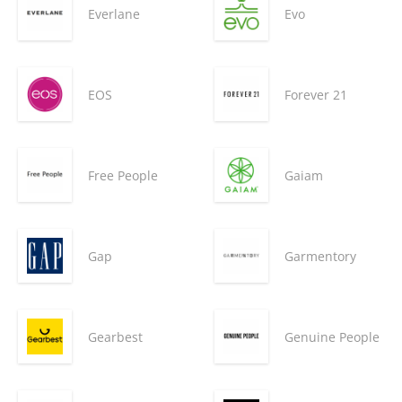
Everlane
Evo
EOS
Forever 21
Free People
Gaiam
Gap
Garmentory
Gearbest
Genuine People