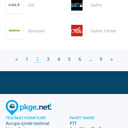
Gilt
GoPro
Groupon
Guitar Center
«
1
2
3
4
5
6
...
9
»
TESLIMAT HIZMETLERI
PAKET TAKIBI
Avrupa içinde teslimat
PTT