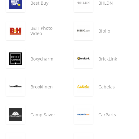
Best Buy
BHLDN
B&H Photo
Biblio
Video
Boxycharm
BrickLink
Brooklinen
Cabelas
Camp Saver
CarParts