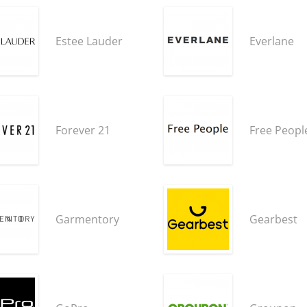
Estee Lauder
Everlane
Forever 21
Free Peopl
Garmentory
Gearbest