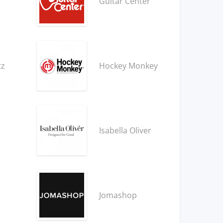
Guitar Center
tz
Hockey Monkey
Isabella Oliver
Jomashop