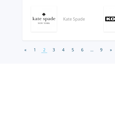
Kate Spade
«
1
2
3
4
5
6
...
9
»