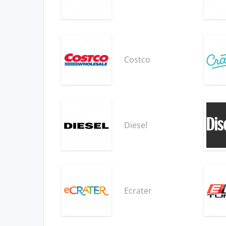
Costco
Diesel
Ecrater