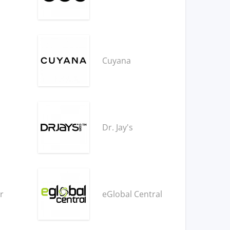
Cuyana
Dr. Jay's
r
eGlobal Central