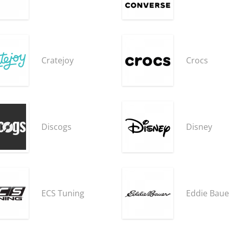
Cratejoy
Crocs
Discogs
Disney
ECS Tuning
Eddie Baue