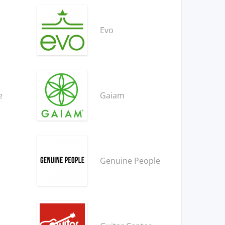
Evo
e
Gaiam
Genuine People