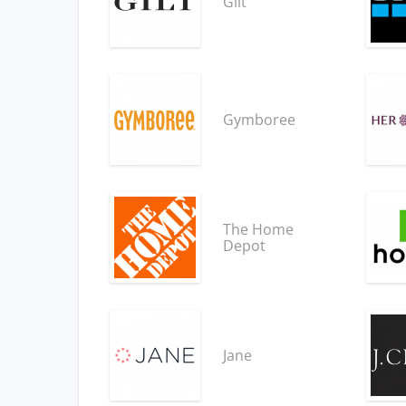
Gilt
Gymboree
The Home
Depot
Jane