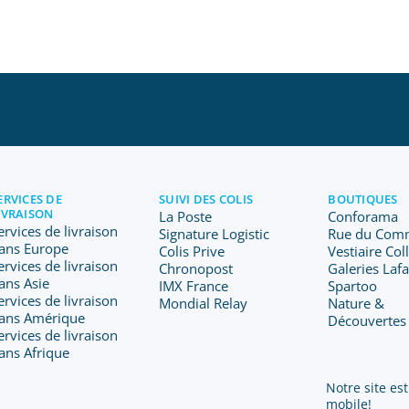
ERVICES DE
SUIVI DES COLIS
BOUTIQUES
IVRAISON
La Poste
Conforama
ervices de livraison
Signature Logistic
Rue du Com
ans Europe
Colis Prive
Vestiaire Col
ervices de livraison
Chronopost
Galeries Laf
ans Asie
IMX France
Spartoo
ervices de livraison
Mondial Relay
Nature &
ans Amérique
Découvertes
ervices de livraison
ans Afrique
Notre site est
mobile!