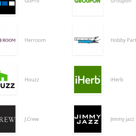
GoPro
Groupon
Herroom
Hobby Par
Houzz
iHerb
J.Crew
Jimmy jazz