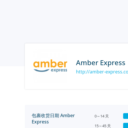
Amber Express
http://amber-express.
包裹收货日期 Amber
0～14 天
Express
15～45 天