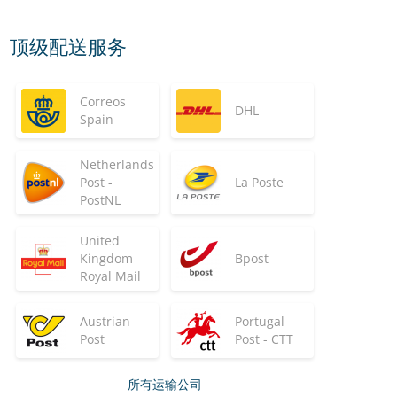
顶级配送服务
Correos
DHL
Spain
Netherlands
Post -
La Poste
PostNL
United
Kingdom
Bpost
Royal Mail
Austrian
Portugal
Post
Post - CTT
所有运输公司