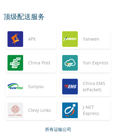
顶级配送服务
4PX
Yanwen
China Post
Yun Express
China EMS
Sunyou
(ePacket)
J-NET
Clevy Links
Express
所有运输公司