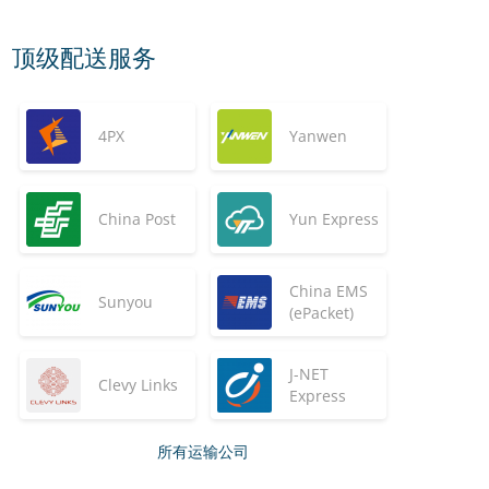
顶级配送服务
4PX
Yanwen
China Post
Yun Express
China EMS
Sunyou
(ePacket)
J-NET
Clevy Links
Express
所有运输公司