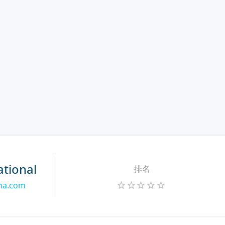
ational
排名
ina.com