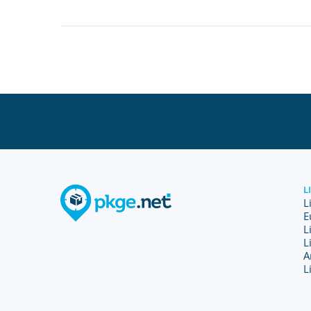
L
L
E
L
L
A
L