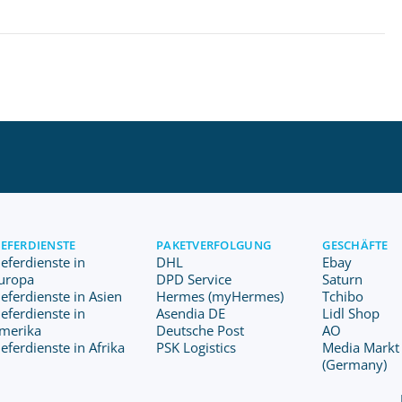
IEFERDIENSTE
PAKETVERFOLGUNG
GESCHÄFTE
ieferdienste in
DHL
Ebay
uropa
DPD Service
Saturn
ieferdienste in Asien
Hermes (myHermes)
Tchibo
ieferdienste in
Asendia DE
Lidl Shop
merika
Deutsche Post
AO
ieferdienste in Afrika
PSK Logistics
Media Markt
(Germany)