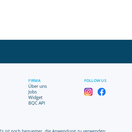
FIRMA
FOLLOW US
Über uns
Jobs
Widget
BQC API
Es ist noch bequemer, die Anwendung zu verwenden: