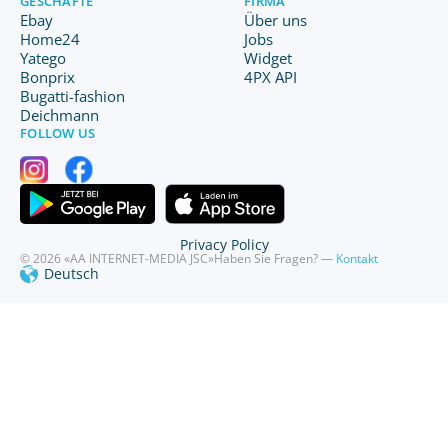
GESCHÄFTE
FIRMA
Ebay
Über uns
Home24
Jobs
Yatego
Widget
Bonprix
4PX API
Bugatti-fashion
Deichmann
FOLLOW US
Privacy Policy
© 2026 «AA INTERNET-MEDIA JSC»
Haben Sie Fragen? —
Kontakt
Deutsch