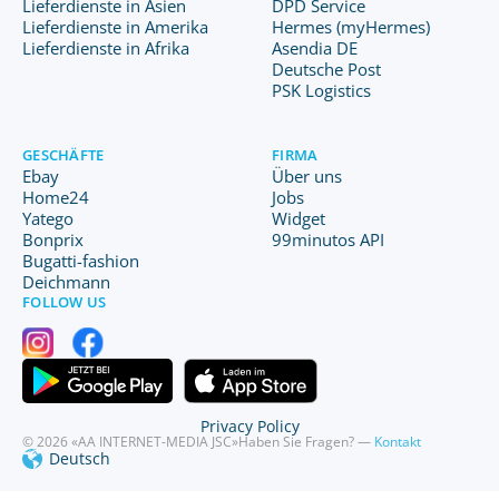
Lieferdienste in Asien
DPD Service
Lieferdienste in Amerika
Hermes (myHermes)
Lieferdienste in Afrika
Asendia DE
Deutsche Post
PSK Logistics
GESCHÄFTE
FIRMA
Ebay
Über uns
Home24
Jobs
Yatego
Widget
Bonprix
99minutos API
Bugatti-fashion
Deichmann
FOLLOW US
Privacy Policy
© 2026 «AA INTERNET-MEDIA JSC»
Haben Sie Fragen? —
Kontakt
Deutsch