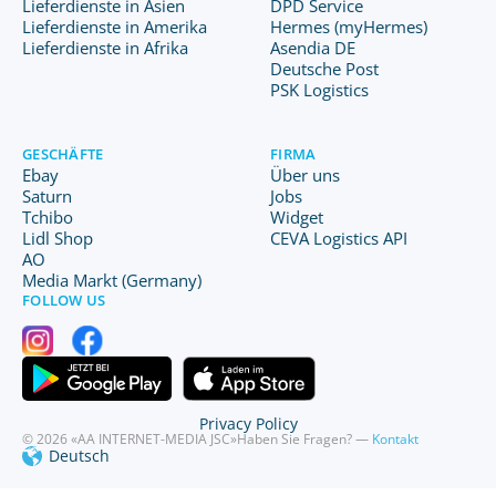
Lieferdienste in Asien
DPD Service
Lieferdienste in Amerika
Hermes (myHermes)
Lieferdienste in Afrika
Asendia DE
Deutsche Post
PSK Logistics
GESCHÄFTE
FIRMA
Ebay
Über uns
Saturn
Jobs
Tchibo
Widget
Lidl Shop
CEVA Logistics API
AO
Media Markt (Germany)
FOLLOW US
Privacy Policy
© 2026 «AA INTERNET-MEDIA JSC»
Haben Sie Fragen? —
Kontakt
Deutsch