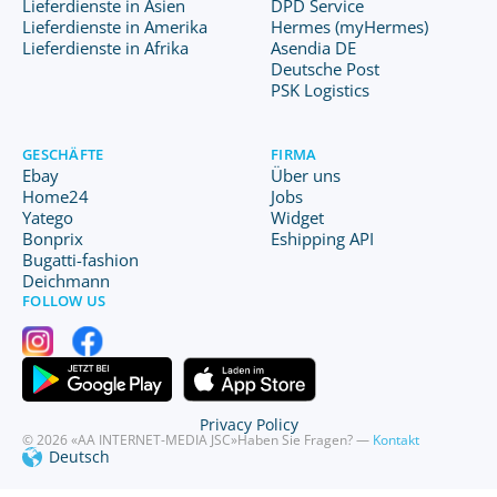
Lieferdienste in Asien
DPD Service
Lieferdienste in Amerika
Hermes (myHermes)
Lieferdienste in Afrika
Asendia DE
Deutsche Post
PSK Logistics
GESCHÄFTE
FIRMA
Ebay
Über uns
Home24
Jobs
Yatego
Widget
Bonprix
Eshipping API
Bugatti-fashion
Deichmann
FOLLOW US
Privacy Policy
© 2026 «AA INTERNET-MEDIA JSC»
Haben Sie Fragen? —
Kontakt
Deutsch