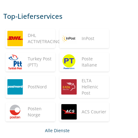
Top-Lieferservices
DHL
InPost
ACTIVETRACING
Turkey Post
Poste
(PTT)
Italiane
ELTA
PostNord
Hellenic
Post
Posten
ACS Courier
Norge
Alle Dienste