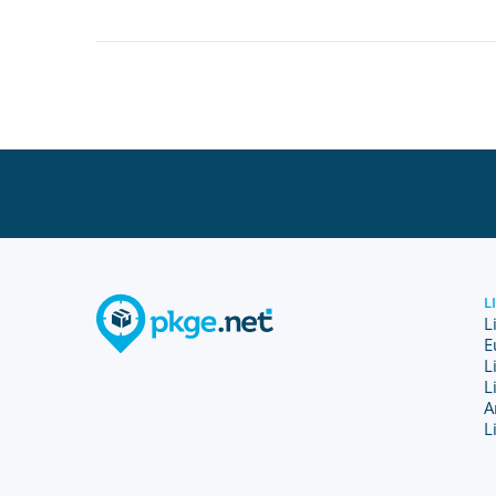
L
L
E
L
L
A
L