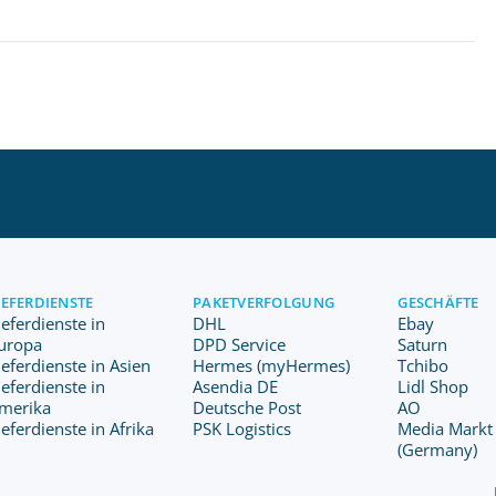
IEFERDIENSTE
PAKETVERFOLGUNG
GESCHÄFTE
ieferdienste in
DHL
Ebay
uropa
DPD Service
Saturn
ieferdienste in Asien
Hermes (myHermes)
Tchibo
ieferdienste in
Asendia DE
Lidl Shop
merika
Deutsche Post
AO
ieferdienste in Afrika
PSK Logistics
Media Markt
(Germany)