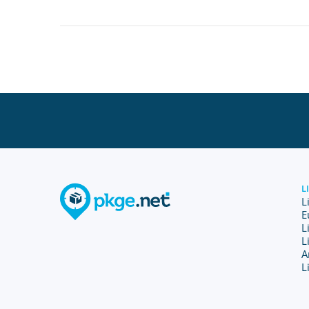
L
L
E
L
L
A
L