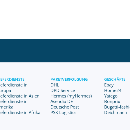
IEFERDIENSTE
PAKETVERFOLGUNG
GESCHÄFTE
ieferdienste in
DHL
Ebay
uropa
DPD Service
Home24
ieferdienste in Asien
Hermes (myHermes)
Yatego
ieferdienste in
Asendia DE
Bonprix
merika
Deutsche Post
Bugatti-fash
ieferdienste in Afrika
PSK Logistics
Deichmann