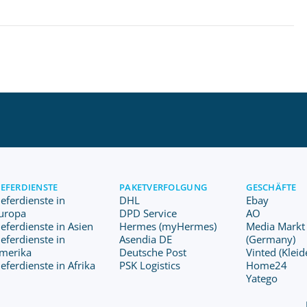
IEFERDIENSTE
PAKETVERFOLGUNG
GESCHÄFTE
ieferdienste in
DHL
Ebay
uropa
DPD Service
AO
ieferdienste in Asien
Hermes (myHermes)
Media Markt
ieferdienste in
Asendia DE
(Germany)
merika
Deutsche Post
Vinted (Kleid
ieferdienste in Afrika
PSK Logistics
Home24
Yatego