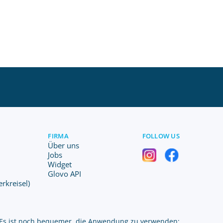
FIRMA
FOLLOW US
Über uns
Jobs
Widget
Glovo API
erkreisel)
Es ist noch bequemer, die Anwendung zu verwenden: