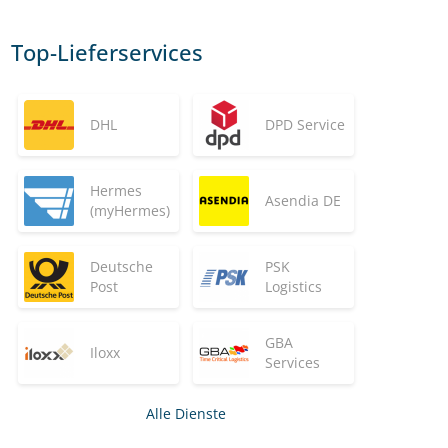
Top-Lieferservices
DHL
DPD Service
Hermes
Asendia DE
(myHermes)
Deutsche
PSK
Post
Logistics
GBA
Iloxx
Services
Alle Dienste