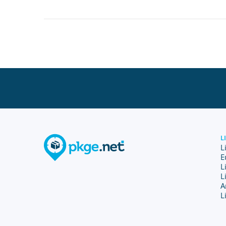
L
L
E
L
L
A
L