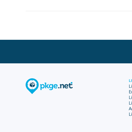
L
L
E
L
L
A
L