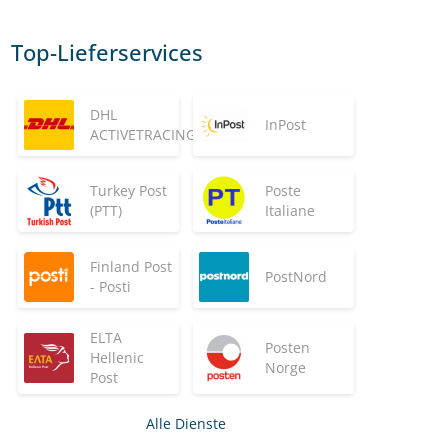
Top-Lieferservices
DHL
InPost
ACTIVETRACING
Turkey Post
Poste
(PTT)
Italiane
Finland Post
PostNord
- Posti
ELTA
Posten
Hellenic
Norge
Post
Alle Dienste