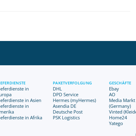
IEFERDIENSTE
PAKETVERFOLGUNG
GESCHÄFTE
ieferdienste in
DHL
Ebay
uropa
DPD Service
AO
ieferdienste in Asien
Hermes (myHermes)
Media Markt
ieferdienste in
Asendia DE
(Germany)
merika
Deutsche Post
Vinted (Kleid
ieferdienste in Afrika
PSK Logistics
Home24
Yatego