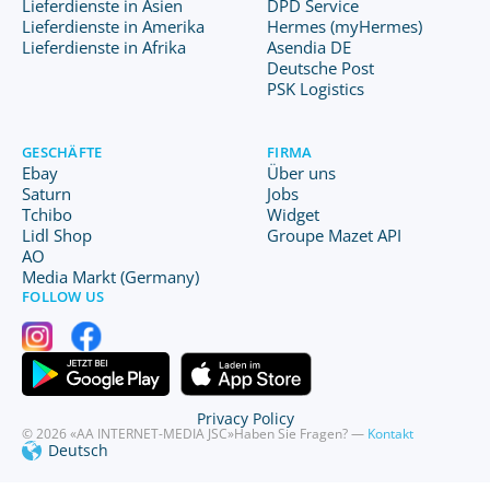
Lieferdienste in Asien
DPD Service
Lieferdienste in Amerika
Hermes (myHermes)
Lieferdienste in Afrika
Asendia DE
Deutsche Post
PSK Logistics
GESCHÄFTE
FIRMA
Ebay
Über uns
Saturn
Jobs
Tchibo
Widget
Lidl Shop
Groupe Mazet API
AO
Media Markt (Germany)
FOLLOW US
Privacy Policy
© 2026 «AA INTERNET-MEDIA JSC»
Haben Sie Fragen? —
Kontakt
Deutsch