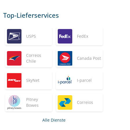
Top-Lieferservices
USPS
FedEx
Correos
Canada Post
Chile
SkyNet
I-parcel
Pitney
Correios
Bowes
Alle Dienste