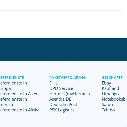
IEFERDIENSTE
PAKETVERFOLGUNG
GESCHÄFTE
ieferdienste in
DHL
Ebay
uropa
DPD Service
Kaufland
ieferdienste in Asien
Hermes (myHermes)
Limango
ieferdienste in
Asendia DE
Notebooksbil
merika
Deutsche Post
Saturn
ieferdienste in Afrika
PSK Logistics
Tchibo