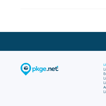
L
L
E
L
L
A
L