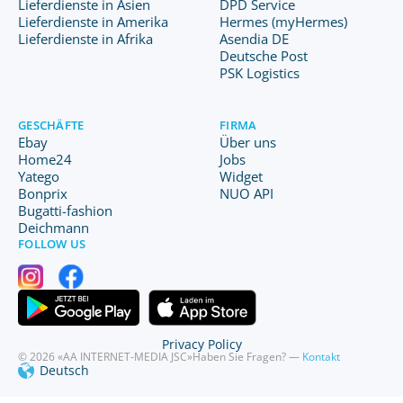
Lieferdienste in Asien
DPD Service
Lieferdienste in Amerika
Hermes (myHermes)
Lieferdienste in Afrika
Asendia DE
Deutsche Post
PSK Logistics
GESCHÄFTE
FIRMA
Ebay
Über uns
Home24
Jobs
Yatego
Widget
Bonprix
NUO API
Bugatti-fashion
Deichmann
FOLLOW US
Privacy Policy
© 2026 «AA INTERNET-MEDIA JSC»
Haben Sie Fragen? —
Kontakt
Deutsch