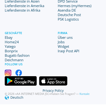
Lieferdienste in Asien
DPD Service
Lieferdienste in Amerika
Hermes (myHermes)
Lieferdienste in Afrika
Asendia DE
Deutsche Post
PSK Logistics
GESCHÄFTE
FIRMA
Ebay
Über uns
Home24
Jobs
Yatego
Widget
Bonprix
Iraqi Post API
Bugatti-fashion
Deichmann
FOLLOW US
Privacy Policy
© 2026 «AA INTERNET-MEDIA JSC»
Haben Sie Fragen? —
Kontakt
Deutsch